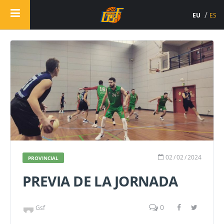
EU
ES
02
/
02
/
2024
PROVINCIAL
PREVIA DE LA JORNADA
0
Gsf