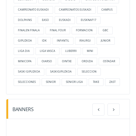
CAMPEONATO EUSKADI
CAMPEONATOS EUSKADI
CAMPUS
DOLPHINS
EASO
EUSKADI
EUSKNAF17
FINALEN FINALA
FINAL FOUR
FORMACION
GBC
GIPUZKOA
IDK
INFANTIL
IRAURGI
JUNIOR
LIGA DIA
LIGA VASCA
LUBERRI
MINI
MINICOPA
OIARSO
OINTXE
ORDIZIA
OSTADAR
SASKI GIPUZKOA
SASKIGIPUZKOA
SELECCION
SELECCIONES
SENIOR
SENIOR LIGA
TAKE
ZAST
BANNERS