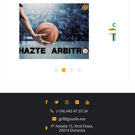
(+34) 943 47 33 24
gsf@gisaski.eus
Pº Anoeta 15, Kirol Etxea,
20014 Donostia