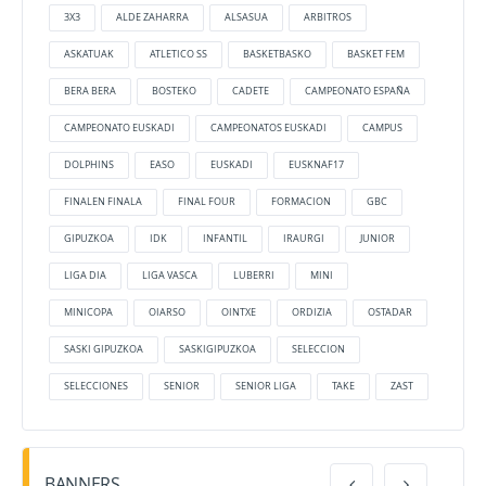
3X3
ALDE ZAHARRA
ALSASUA
ARBITROS
ASKATUAK
ATLETICO SS
BASKETBASKO
BASKET FEM
BERA BERA
BOSTEKO
CADETE
CAMPEONATO ESPAÑA
CAMPEONATO EUSKADI
CAMPEONATOS EUSKADI
CAMPUS
DOLPHINS
EASO
EUSKADI
EUSKNAF17
FINALEN FINALA
FINAL FOUR
FORMACION
GBC
GIPUZKOA
IDK
INFANTIL
IRAURGI
JUNIOR
LIGA DIA
LIGA VASCA
LUBERRI
MINI
MINICOPA
OIARSO
OINTXE
ORDIZIA
OSTADAR
SASKI GIPUZKOA
SASKIGIPUZKOA
SELECCION
SELECCIONES
SENIOR
SENIOR LIGA
TAKE
ZAST
BANNERS